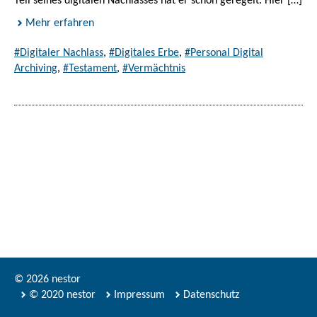
Teil seines digitalen Nachlasses hat er schon geregelt. Hier […]
Mehr erfahren
#Digitaler Nachlass
,
#Digitales Erbe
,
#Personal Digital
Archiving
,
#Testament
,
#Vermächtnis
© 2026 nestor
© 2020 nestor
Impressum
Datenschutz