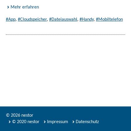
Mehr erfahren
#App
,
#Cloudspeicher
,
#Dateiauswahl
,
#Handy
,
#Mobiltelefon
© 2026 nestor
© 2020 nestor
Impressum
Datenschutz