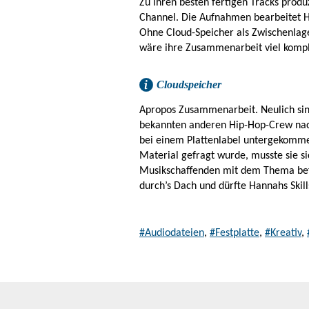
Zu ihren besten fertigen Tracks prod
Channel. Die Aufnahmen bearbeitet Ha
Ohne Cloud-Speicher als Zwischenlag
wäre ihre Zusammenarbeit viel kompli
Cloudspeicher
Apropos Zusammenarbeit. Neulich sin
bekannten anderen Hip-Hop-Crew nach
bei einem Plattenlabel untergekomme
Material gefragt wurde, musste sie s
Musikschaffenden mit dem Thema befa
durch’s Dach und dürfte Hannahs Skill
#Audiodateien
,
#Festplatte
,
#Kreativ
,