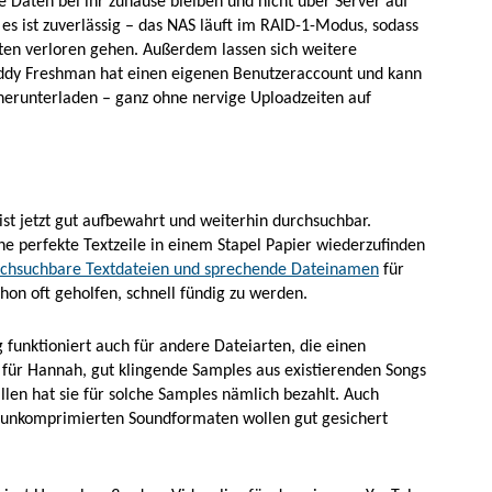
ie Daten bei ihr zuhause bleiben und nicht über Server auf
es ist zuverlässig – das NAS läuft im RAID-1-Modus, sodass
aten verloren gehen. Außerdem lassen sich weitere
ddy Freshman hat einen eigenen Benutzeraccount und kann
herunterladen – ganz ohne nervige Uploadzeiten auf
st jetzt gut aufbewahrt und weiterhin durchsuchbar.
 eine perfekte Textzeile in einem Stapel Papier wiederzufinden
chsuchbare Textdateien und sprechende Dateinamen
für
on oft geholfen, schnell fündig zu werden.
 funktioniert auch für andere Dateiarten, die einen
 für Hannah, gut klingende Samples aus existierenden Songs
ällen hat sie für solche Samples nämlich bezahlt. Auch
 unkomprimierten Soundformaten wollen gut gesichert