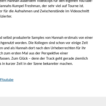
uziert Hannah außerdem Videoclips für den eigenen YouTube-
nnahs Kumpel Freshman, der sehr viel auf Tourne ist.
er für die Aufnahmen und Zwischenstände im Videoschnitt
zierter.
d selbst produzierte Samples von Hannah erstmals von einer
genutzt worden. Die Kollegen sind schon vor einige Zeit
n und als Hannah dort nach den Urheberrechten für ihr
ich zum ersten Mal aus der Perspektive einer
ssen. Zum Glück – denn der Track geht gerade ziemlich
s in kurzer Zeit in der Szene bekannter machen.
#Youtube