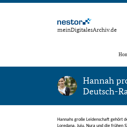
meinDigitalesArchiv.de
Ho
Hannah pro
Deutsch-R
Hannahs große Leidenschaft gehört
Loredana, Juju, Nura und die frühen 